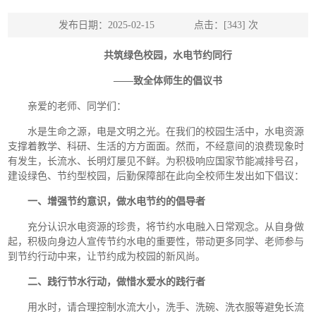
发布日期：2025-02-15 点击：[
343
] 次
共筑绿色校园，水电节约同行
——致全体师生的倡议书
亲爱的老师、同学们：
水是生命之源，电是文明之光。在我们的校园生活中，水电资源
支撑着教学、科研、生活的方方面面。然而，不经意间的浪费现象时
有发生，长流水、长明灯屡见不鲜。为积极响应国家节能减排号召，
建设绿色、节约型校园，后勤保障部在此向全校师生发出如下倡议：
一、增强节约意识，做水电节约的倡导者
充分认识水电资源的珍贵，将节约水电融入日常观念。从自身做
起，积极向身边人宣传节约水电的重要性，带动更多同学、老师参与
到节约行动中来，让节约成为校园的新风尚。
二、践行节水行动，做惜水爱水的践行者
用水时，请合理控制水流大小，洗手、洗碗、洗衣服等避免长流