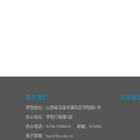
联系我们
快速通
学院地址：山西省吕梁市离石区学院路1号
办公地址：学院行政楼5层
办公电话：0358-3389051 邮编：033001
电子邮箱：hqc@llu.edu.cn